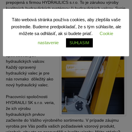
prepojená s firmou HYDRAULICS s.r.o. To je zárukou výroby
kvalitných hydraulických systémov či hydraulických valcov. Svoje
výrobky vyrába na CNC obrábacích strojoch a doplňuje ju
Táto webová stránka používa cookies, aby zlepšila vaše
klasická technológia. Výroba je orientovaná na kusovú a
strednosériovu výrobu ATYPICKÝCH hydraulických valcov a
prostredie. Budeme predpokladať, že s tým súhlasíte, ale
jednoúčelových zariadení.
môžete sa odhlásiť, ak si budete priať.
Cookie
nastavenie
SUHLASIM
Súčasne firma prevádza
opravy a modernizácie
opotrebovaných
hydraulických valcov.
Každý opravený
hydraulický valec je pre
nás rovnako dôležitý ako
nový hydraulický valec.
Pracovníci spoločnosti
HYDRAULI SK s.r.o. veria,
že ich výrobu
hydraulických prvkov
začleníte do Vášho výrobného sortimentu. V prípade záujmu
vyrobia pre Vás podľa vašich požiadaviek vzorový produkt,