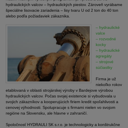
hydraulických valcov – hydraulických piestov. Zároveň vyrábame
špeciálne lisovacie zariadenia – lisy tvaru U od 2 ton do 40 ton
alebo podľa požiadaviek zákaznika.
– hydraulické
valce
– rozvodné
kocky
– hydraulické
agregáty
– strojové
súčiastky
Firma je už
niekoľko rokov
etablovaná v oblasti strojárskej výroby v Bardejove výrobou
hydraulických valcov. Počas svojej existencie si vybudovala u
svojich zákazníkov a kooperujúcich firiem kredit spoľahlivosti a
cenovej výhodnosti. Spolupracuje s firmami nielen vo svojom
regióne na Slovensku, ale hlavne v zahraničí.
Spoločnosť HYDRAULI SK s.r.o. je technologicky a konštrukčne