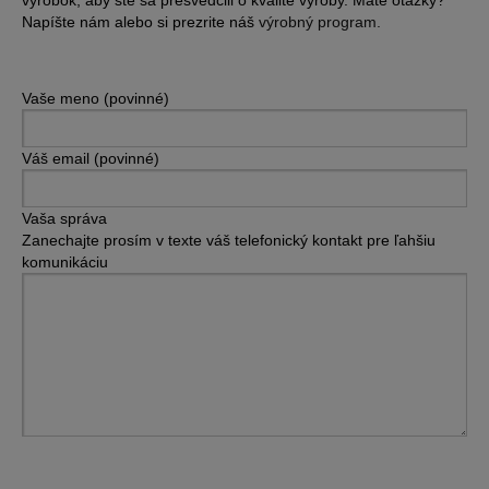
výrobok, aby ste sa presvedčili o kvalite výroby. Máte otázky?
Napíšte nám alebo si prezrite náš
výrobný program.
Vaše meno (povinné)
Váš email (povinné)
Vaša správa
Zanechajte prosím v texte váš telefonický kontakt pre ľahšiu
komunikáciu