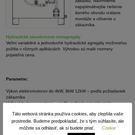
zakázku. Navrhneme
najoptimálnejšie riešenie
daného obvodu vrátane
montáže a oživenie u
zákazníka.
Hydraulické stavebnicové miniagregáty
Veľmi variabilné a jednoduché hydraulické agregáty možnosťou
požitia v rôznych aplikáciách. Výhodou sú malé rozmery
prijateľná cena.
Parametre:
Výkon elektromotorov do 4kW, 8kW 12kW – podľa požiadaviek
zákaznika
Veľkosť hydrogenerátora – podľa požiadaviek zákaznika
maximálny prevádzkový tlak 25Mpa 32Mpa či 40 Mpa
Táto webová stránka používa cookies, aby zlepšila vaše
prostredie. Budeme predpokladať, že s tým súhlasíte, ale
možnosť voľby napätie elektromotorov
možnosť voľby ovládacieho napätia
môžete sa odhlásiť, ak si budete priať.
Cookie