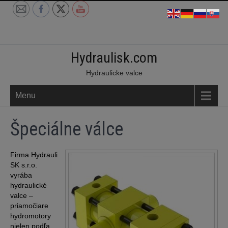
Skip
to
content
Hydraulisk.com
Hydraulicke valce
Menu
Špeciálne válce
Firma Hydrauli
SK s.r.o.
vyrába
hydraulické
valce –
priamočiare
hydromotory
nielen podľa