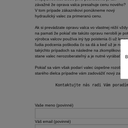
závažné že oprava valca presahuje cenu nového?
V tom prípade zákaznikovi ponúkneme nový
hydraulický valec za primeranú cenu.
Ak si prevádzate opravu valca vo vlastnej réžií vž
na pamati že pokiaľ ste takúto opravu nerobili je 
výrobca valcov používa iný typ poistenia či už lepe
ľudia podcenia poškodia čo sa dá a keď už je nesko
takýchto prípadoch sa následne na zkomplikovanu 
stane valec nerozoberateľný a je nutné vyrábať nov
B
Pokiaľ sa vám však podarí valec úspešne rozobrať
starého dielca prípadne vám zadovážiť nový za pr
         Kontaktujte nás radi Vám poradí
Vaše meno (povinné)
Váš email (povinné)