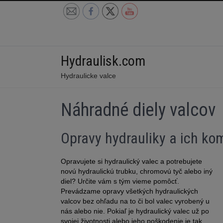
Skip
to
content
Hydraulisk.com
Hydraulicke valce
Náhradné diely valcov
Opravy hydrauliky a ich k
Opravujete si hydraulický valec a potrebujete
novú hydraulickú trubku, chromovú tyč alebo iný
diel? Určite vám s tým vieme pomôcť.
Prevádzame opravy všetkých hydraulických
valcov bez ohľadu na to či bol valec vyrobený u
nás alebo nie. Pokiaľ je hydraulický valec už po
svojej životnosti alebo jeho poškodenie je tak