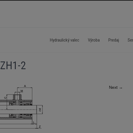
Hydraulický valec
Výroba
Predaj
Ser
 ZH1-2
Next
→