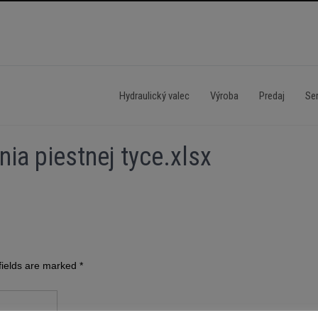
Hydraulický valec
Výroba
Predaj
Ser
nia piestnej tyce.xlsx
fields are marked
*