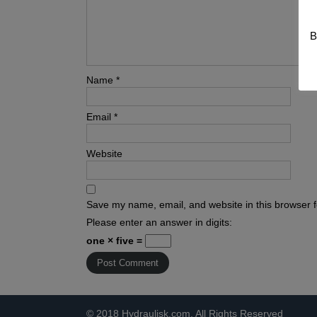
B
Name
*
Email
*
Website
Save my name, email, and website in this browser f
Please enter an answer in digits:
one × five =
© 2018 Hydraulisk.com. All Rights Reserved