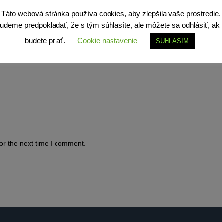
Táto webová stránka používa cookies, aby zlepšila vaše prostredie.
udeme predpokladať, že s tým súhlasíte, ale môžete sa odhlásiť, ak 
budete priať.
Cookie nastavenie
SUHLASIM
or the next time I comment.